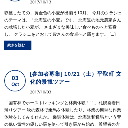
2017/10/13
収穫したての、黄金色の小麦が出揃う10月。 今月のクラシェ
のテーマは、「北海道の小麦」です。 北海道の地元農家さん
の栽培した小麦が、 さまざまな美味しい食べものへと変身
し、 クラシェをとおして皆さんの食卓へと届きます。 […]
続きを読む…
[参加者募集] 10/21（土）平取町 文
03
化的景観ツアー
Oct
2017/10/03
「国有林でホーストレッキングと林業体験！！」札幌発着日
帰りツアー 秋の森林で乗馬を体験したり、林業の簡単な作業
体験をしてみませんか。 乗馬体験は、北海道和種馬という背
の低い気性の優しい馬を使って引き馬から始め、希望者の方