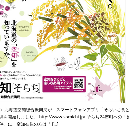
（金）北海道空知総合振興局が、スマートフォンアプリ「そらいち食
を開始しました。 http://www.soraichi.jp/ そらち24市町へ
伴」に、空知在住の方は「 […]