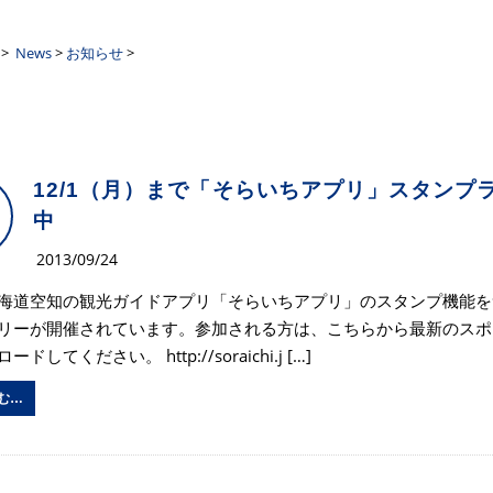
ーザンクロス
>
News
>
お知らせ
>
12/1（月）まで「そらいちアプリ」スタンプ
中
2013/09/24
海道空知の観光ガイドアプリ「そらいちアプリ」のスタンプ機能を
リーが開催されています。参加される方は、こちらから最新のスポ
ドしてください。 http://soraichi.j […]
む…