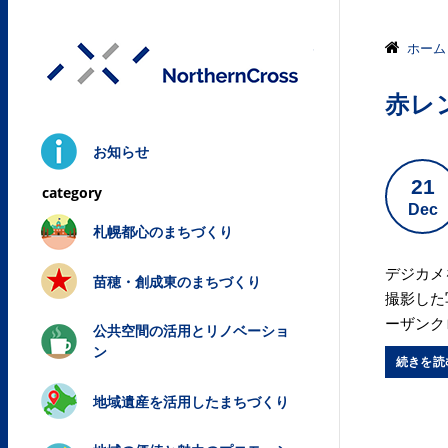
株式会社ノ
ホーム
赤レ
お知らせ
21
Dec
札幌都心のまちづくり
デジカメ
苗穂・創成東のまちづくり
撮影した写
ーザンク
公共空間の活用とリノベーショ
ン
続きを読
地域遺産を活用したまちづくり