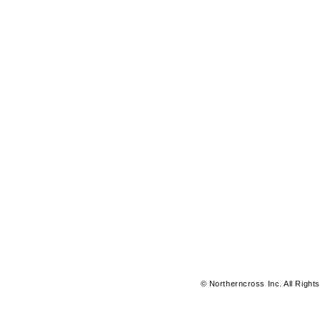
© Northerncross Inc. All Right