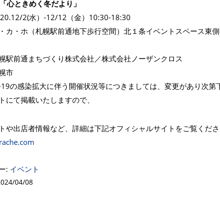
ché「心ときめく冬だより」
0.12/2(水）-12/12（金）10:30-18:30
・カ・ホ（札幌駅前通地下歩行空間）北１条イベントスペース東側
幌駅前通まちづくり株式会社／株式会社ノーザンクロス
幌市
ID-19の感染拡大に伴う開催状況等につきましては、変更があり次第
トにて掲載いたしますので、
トや出店者情報など、詳細は下記オフィシャルサイトをご覧くださ
urache.com
ー:
イベント
24/04/08