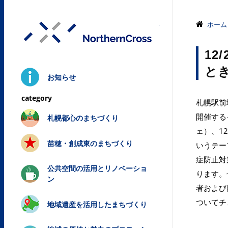
株式会社ノ
ホーム
12
と
お知らせ
札幌駅前
開催するイ
札幌都心のまちづくり
ェ）、1
苗穂・創成東のまちづくり
いうテー
症防止対
公共空間の活用とリノベーショ
ります。
ン
者および
ついてチ
地域遺産を活用したまちづくり