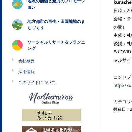
地域の価値と魅力のプロモーシ
kura
ョン
日時：202
会場：チ
地方都市の再生・田園地域のま
の間）
ちづくり
主催：札
ソーシャルリサーチ＆プランニ
後援：札
ング
※COV
ャルサイ
会社概要
採用情報
コンセプ
このサイトについて
http://k
カテゴリ
投稿日：20