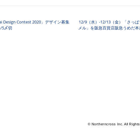
ai Design Contest 2020」デザイン募集
12/9（水）-12/13（金）「さ
ナビゲーション
1/5〆切
メル」を阪急百貨店阪急うめだ本
© Northerncross Inc. All Right