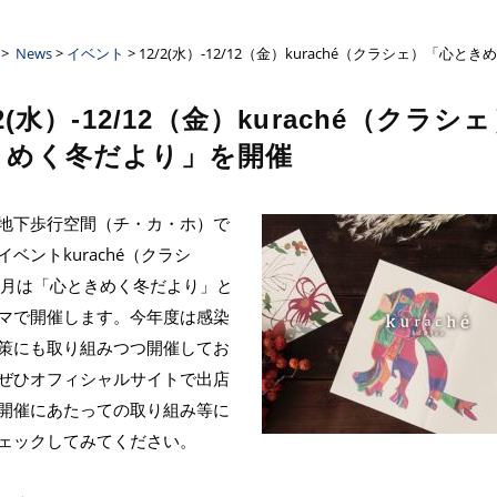
ーザンクロス
>
News
>
イベント
> 12/2(水）-12/12（金）kuraché（クラシェ）「心
/2(水）-12/12（金）kuraché（クラシ
きめく冬だより」を開催
地下歩行空間（チ・カ・ホ）で
ベントkuraché（クラシ
2月は「心ときめく冬だより」と
マで開催します。今年度は感染
策にも取り組みつつ開催してお
ぜひオフィシャルサイトで出店
開催にあたっての取り組み等に
ェックしてみてください。