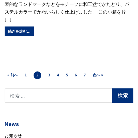
表的なランドマークなどをモチーフに和三盆でかたどり、パ
ステルカラーでかわいらしく仕上げました。 この小箱を片
[…]
続きを読む…
« 前へ
1
2
3
4
5
6
7
次へ »
News
お知らせ