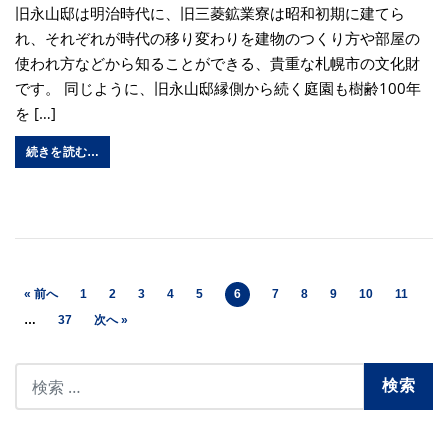
旧永山邸は明治時代に、旧三菱鉱業寮は昭和初期に建てら
れ、それぞれが時代の移り変わりを建物のつくり方や部屋の
使われ方などから知ることができる、貴重な札幌市の文化財
です。 同じように、旧永山邸縁側から続く庭園も樹齢100年
を […]
続きを読む…
« 前へ
1
2
3
4
5
6
7
8
9
10
11
…
37
次へ »