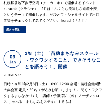
札幌駅前地下歩行空間（チ・カ・ホ）で開催するイベント
kuraché（クラシェ）、2月は「ふくらむ美味しさ道産小麦」
というテーマで開催します。ぜひオフィシャルサイトで出店
者等をチェックしてみてください。 kuraché「ふ […]
続きを読む…
2/8（土）「苗穂まちなみスクール
09
～ワクワクすること、できそうなこ
Jan
とを語ろう！」開催
2020/07/22
日時：令和2年2月8日（土）10:00-12:00 会場：苗穂会館4階
大集会室 定員：30名（申込みお願いします！） 聞く：ワクワ
クするまちなみづくり 講師：伊藤涼祐（株）ノーザンクロ
ス しゃべる：まちなみをステキにする […]